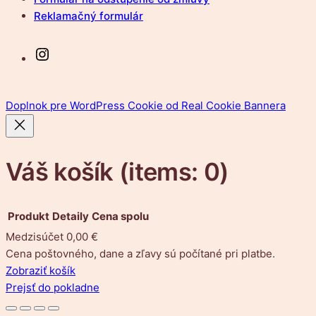
Reklamačný formulár
Instagram
Doplnok pre WordPress Cookie od Real Cookie Bannera
Váš košík
(items: 0)
Produkt
Detaily
Cena spolu
Medzisúčet
0,00 €
Produkty
Cena poštovného, dane a zľavy sú počítané pri platbe.
Zobraziť košík
v
Prejsť do pokladne
košíku