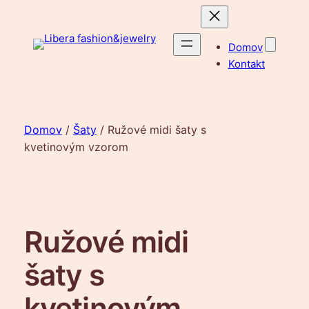
Prejsť
na
obsah
Domov
Kontakt
Domov
/
Šaty
/ Ružové midi šaty s
kvetinovým vzorom
Ružové midi
šaty s
kvetinovým