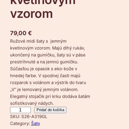
vzorom
79,00
€
Ružové midi šaty s jemným
kvetinovým vzorom. Majú dlhý rukáv,
ukončený na gumičku, šaty sú v páse
prestrihnuté a na jemnú gumičku.
Súčasťou je opasok s eko-kože v
hnedej farbe. V spodnej časti majú
rozparok s volánom a výstrik do tvaru
„V“ je lemovaný jemným volánom.
Elegatný stojačik pri krku dodáva šatám
sofistikovaný nádych.
m
Pridať do košíka
SKU:
S26-A319GL
n
Category:
Šaty
o