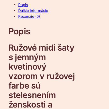
ž
Popis
s
Ďalšie informácie
t
Recenzie (0)
v
o
Popis
R
u
ž
Ružové midi šaty
o
v
s jemným
é
kvetinový
m
i
vzorom v ružovej
d
farbe sú
i
š
stelesnením
a
t
ženskosti a
y