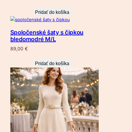
Pridať do košíka
Spoločenské šaty s čipkou
bledomodré M/L
89,00
€
Pridať do košíka