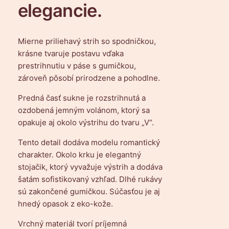
elegancie.
s
k
v
Mierne priliehavý strih so spodničkou,
e
krásne tvaruje postavu vďaka
t
prestrihnutiu v páse s gumičkou,
i
zároveň pôsobí prirodzene a pohodlne.
n
o
Predná časť sukne je rozstrihnutá a
v
ozdobená jemným volánom, ktorý sa
ý
opakuje aj okolo výstrihu do tvaru „V“.
m
v
Tento detail dodáva modelu romantický
z
charakter. Okolo krku je elegantný
o
stojačik, ktorý vyvažuje výstrih a dodáva
r
šatám sofistikovaný vzhľad. Dlhé rukávy
o
sú zakončené gumičkou. Súčasťou je aj
m
hnedý opasok z eko-kože.
Vrchný materiál tvorí príjemná