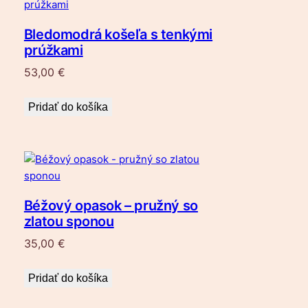
Bledomodrá košeľa s tenkými
prúžkami
53,00
€
Pridať do košíka
Béžový opasok – pružný so
zlatou sponou
35,00
€
Pridať do košíka