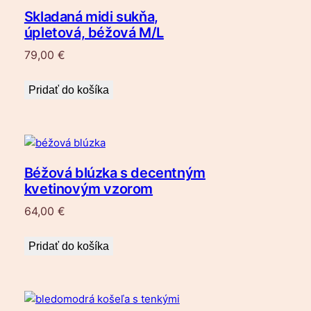
Skladaná midi sukňa,
úpletová, béžová M/L
79,00
€
Pridať do košíka
Béžová blúzka s decentným
kvetinovým vzorom
64,00
€
Pridať do košíka