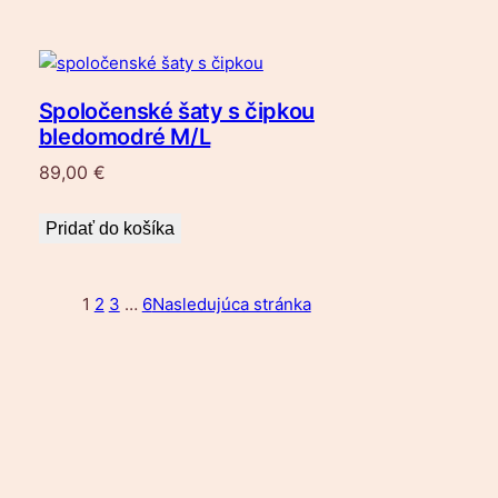
Spoločenské šaty s čipkou
bledomodré M/L
89,00
€
Pridať do košíka
1
2
3
…
6
Nasledujúca stránka