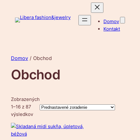
Domov
Kontakt
Domov
/ Obchod
Obchod
Zobrazených
1–16 z 87
výsledkov