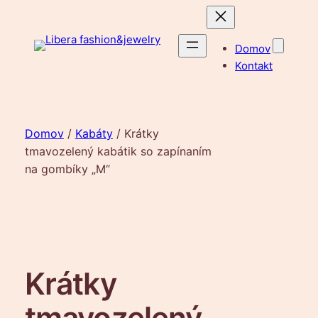
Prejsť
na
obsah
Domov
Kontakt
Domov
/
Kabáty
/ Krátky
tmavozelený kabátik so zapínaním
na gombíky „M“
Krátky
tmavozelený