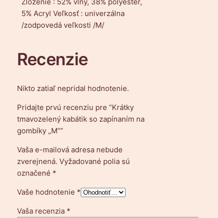
Zloženie : 52% vlny, 38% polyester,
ý
5% Acryl Veľkosť : univerzálna
k
/zodpovedá veľkosti /M/
a
b
Recenzie
á
t
i
Nikto zatiaľ nepridal hodnotenie.
k
s
Pridajte prvú recenziu pre “Krátky
o
tmavozelený kabátik so zapínaním na
z
gombíky „M“”
a
Vaša e-mailová adresa nebude
p
zverejnená.
Vyžadované polia sú
í
označené
*
n
a
Vaše hodnotenie
*
n
í
Vaša recenzia
*