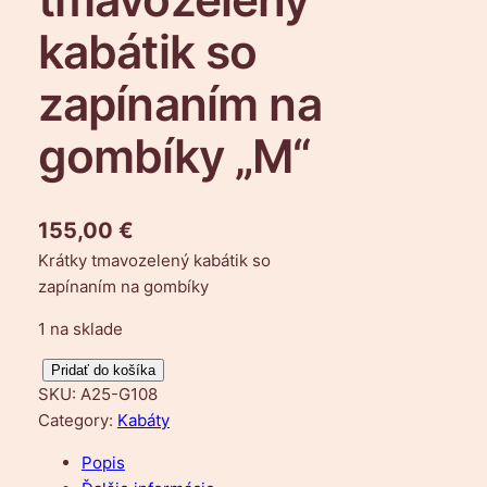
kabátik so
zapínaním na
gombíky „M“
155,00
€
Krátky tmavozelený kabátik so
zapínaním na gombíky
1 na sklade
m
Pridať do košíka
SKU:
A25-G108
n
Category:
Kabáty
o
ž
Popis
s