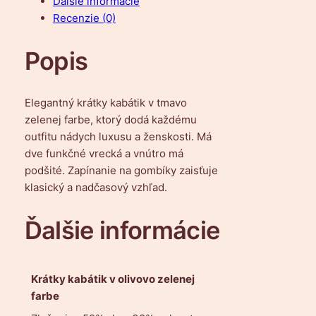
Ďalšie informácie
t
Recenzie (0)
v
o
Popis
K
r
á
Elegantný krátky kabátik v tmavo
t
zelenej farbe, ktorý dodá každému
k
outfitu nádych luxusu a ženskosti. Má
y
dve funkčné vrecká a vnútro má
t
podšité. Zapínanie na gombíky zaisťuje
m
klasický a nadčasový vzhľad.
a
v
Ďalšie informácie
o
z
e
Krátky kabátik v olivovo zelenej
l
farbe
e
n