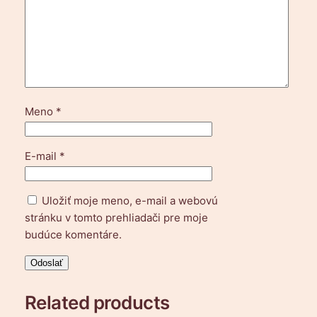
m
n
a
g
o
m
b
Meno
*
í
k
y
E-mail
*
"
M
Uložiť moje meno, e-mail a webovú
"
stránku v tomto prehliadači pre moje
budúce komentáre.
Related products