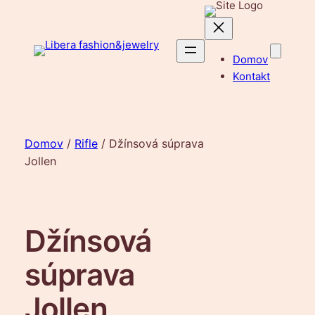
Prejsť
na
obsah
Domov
Kontakt
Domov
/
Rifle
/ Džínsová súprava
Jollen
Džínsová
súprava
Jollen