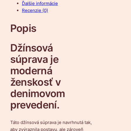
Ďalšie informácie
t
Recenzie (0)
v
o
Popis
D
ž
í
Džínsová
n
s
súprava je
o
moderná
v
á
ženskosť v
s
denimovom
ú
p
prevedení.
r
a
v
Táto džínsová súprava je navrhnutá tak,
a
aby zvýraznila postavu, ale zároveň