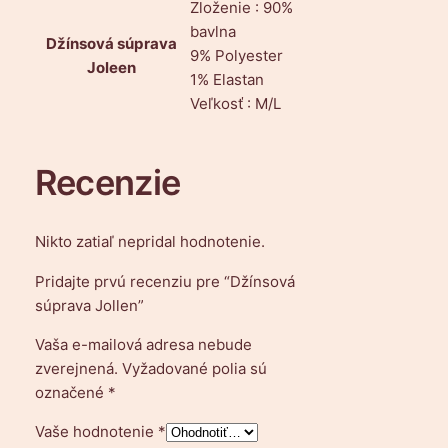
Zloženie : 90%
bavlna
Džínsová súprava
9% Polyester
Joleen
1% Elastan
Veľkosť : M/L
Recenzie
Nikto zatiaľ nepridal hodnotenie.
Pridajte prvú recenziu pre “Džínsová
súprava Jollen”
Vaša e-mailová adresa nebude
zverejnená.
Vyžadované polia sú
označené
*
Vaše hodnotenie
*