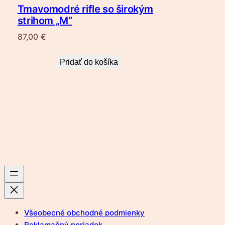
Tmavomodré rifle so širokým
strihom „M“
87,00
€
Pridať do košíka
Všeobecné obchodné podmienky
Reklamačný poriadok