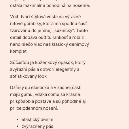
J
ostala maximálne pohodlná na nosenie.
o
l
Vrch tvorí štýlová vesta na výrazné
l
nitové gombíky, ktorá má spodnú časť
e
tvarovanú do jemnej „sukničky“. Tento
n
detail dodáva outfitu ľahkosť a robí z
neho niečo viac než klasický denimový
komplet.
Súčasťou je koženkový opasok, ktorý
zvýrazní pás a dotvorí elegantný a
sofistikovaný look
Džínsy sú elastické a v zadnej časti
majú gumu, vďaka čomu sa krásne
prispôsobia postave a sú pohodlné aj
pri celodennom nosení.
elastický denim
zvýraznený pás