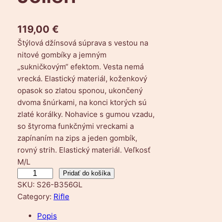
119,00
€
Štýlová džínsová súprava s vestou na
nitové gombíky a jemným
„sukničkovým“ efektom. Vesta nemá
vrecká. Elastický materiál, koženkový
opasok so zlatou sponou, ukončený
dvoma šnúrkami, na konci ktorých sú
zlaté korálky. Nohavice s gumou vzadu,
so štyroma funkčnými vreckami a
zapínaním na zips a jeden gombík,
rovný strih. Elastický materiál. Veľkosť
M/L
m
Pridať do košíka
SKU:
S26-B356GL
n
Category:
Rifle
o
ž
Popis
s