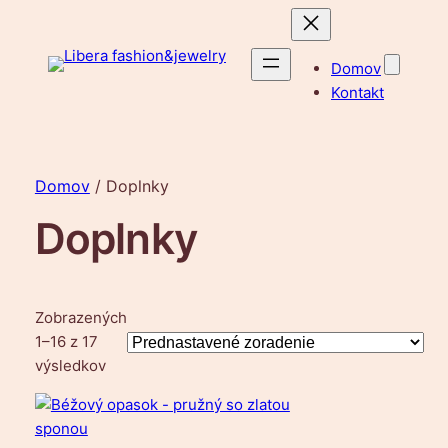
Domov
Kontakt
Domov
/ Doplnky
Doplnky
Zobrazených
1–16 z 17
výsledkov