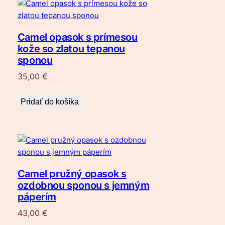
Camel opasok s prímesou
kože so zlatou tepanou
sponou
35,00
€
Pridať do košíka
Camel pružný opasok s
ozdobnou sponou s jemným
páperím
43,00
€