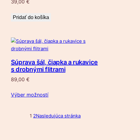
39,00
€
Pridať do košíka
Súprava šál, čiapka a rukavice
s drobnými flitrami
89,00
€
Výber možností
1
2
Nasledujúca stránka